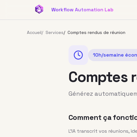
Aller au contenu principal
Workflow Automation Lab
Accueil
/
Services
/
Comptes rendus de réunion
10h/semaine
écon
Comptes r
Générez automatiqueme
Comment ça foncti
L'IA transcrit vos réunions, id