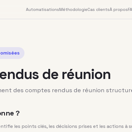
Automatisations
Méthodologie
Cas clients
À propos
F
omisées
endus de réunion
nt des comptes rendus de réunion structuré
onne ?
entifie les points clés, les décisions prises et les actions à