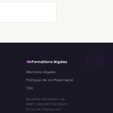
Informations légales
Mentions légales
Politique de confidentialité
CGV
Workflow Automation Lab
SIRET : 928 660 729 00023
52 rue de Clignancourt