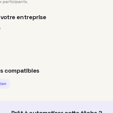
 participants.
votre entreprise
e
ns compatibles
ion
Prêt à automatiser cette tâche ?