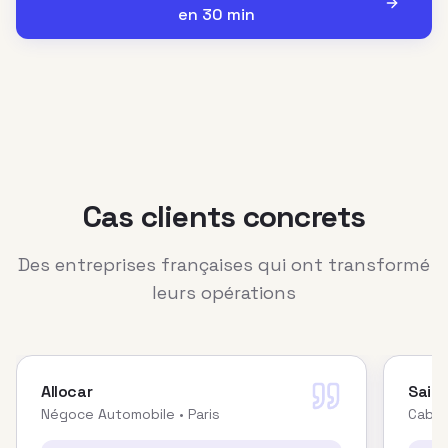
en 30 min
Cas clients concrets
Des entreprises françaises qui ont transformé
leurs opérations
Allocar
Saint
Négoce Automobile
• Paris
Cabin