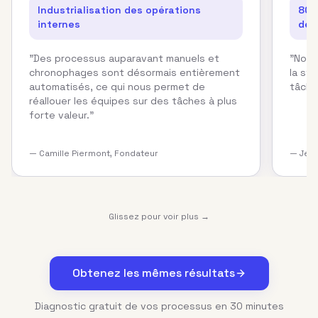
Industrialisation des opérations
80%
internes
de 
"
Des processus auparavant manuels et
"
Nos 
chronophages sont désormais entièrement
la str
automatisés, ce qui nous permet de
tâche
réallouer les équipes sur des tâches à plus
forte valeur.
"
—
Camille Piermont, Fondateur
—
Jean
Glissez pour voir plus →
Obtenez les mêmes résultats
Diagnostic gratuit de vos processus en 30 minutes